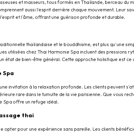
sseuses et masseurs, tous formés en Thaïlande, berceau du ma
omprennent aussi l'esprit derrière chaque mouvement. Leur savo
l'esprit et l'âme, offrant une guérison profonde et durable.
ditionnelle thaïlandaise et le bouddhisme, est plus qu'une sim
ues utilisées chez
Thai Harmonie Spa
incluent des pressions ry
nt un état de bien-être général. Cette approche holistique est c
e Spa
ne invitation à la relaxation profonde. Les clients peuvent s'
térieure rare dans le tumulte de la vie parisienne. Que vous re
e Spa
offre un refuge idéal.
massage thai
ie opter pour une expérience sans pareille. Les clients bénéfic