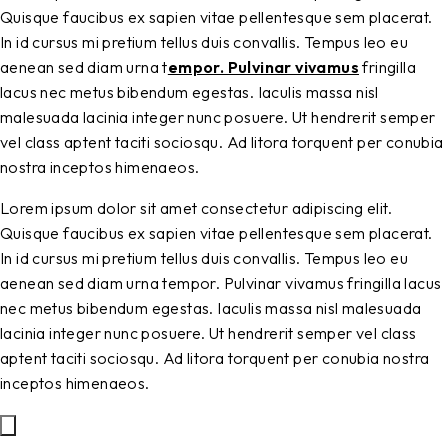
Quisque faucibus ex sapien vitae pellentesque sem placerat.
In id cursus mi pretium tellus duis convallis. Tempus leo eu
aenean sed diam urna t
empor. Pulvinar vivamus
fring
illa
lacus nec metus bibendum egestas. Iaculis massa nisl
malesuada lacinia integer nunc posuere. Ut hendrerit semper
vel class aptent taciti sociosqu. Ad litora torquent per conubia
nostra inceptos himenaeos.
Lorem ipsum dolor sit amet consectetur adipiscing elit.
Quisque faucibus ex sapien vitae pellentesque sem placerat.
In id cursus mi pretium tellus duis convallis. Tempus leo eu
aenean sed diam urna tempor. Pulvinar vivamus fringilla lacus
nec metus bibendum egestas. Iaculis massa nisl malesuada
lacinia integer nunc posuere. Ut hendrerit semper vel class
aptent taciti sociosqu. Ad litora torquent per conubia nostra
inceptos himenaeos.